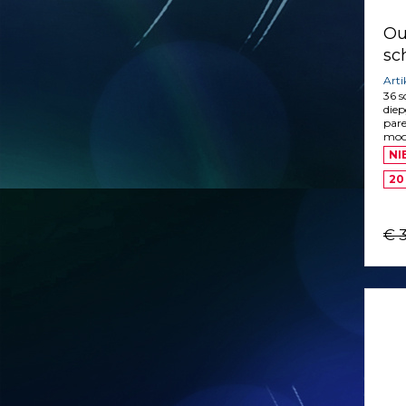
Ou
sc
Art
36 
diep
pare
mooi
NI
20
€ 