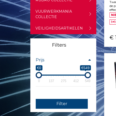
RUBRO COLLECTIE
Twe
de p
effe
VUURWERKMANIA
NI
COLLECTIE
1+1
VEILIGHEIDSARTIKELEN
€ 
Filters
Prijs
€0
€549
0
137
275
412
549
Filter