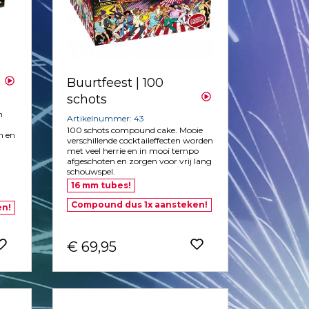
Buurtfeest | 100
schots
m
Artikelnummer: 43
100 schots compound cake. Mooie
n en
verschillende cocktaileffecten worden
met veel herrie en in mooi tempo
afgeschoten en zorgen voor vrij lang
schouwspel.
16 mm tubes!
Compound dus 1x aansteken!
en!
€ 69,95