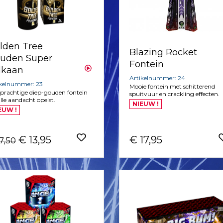
lden Tree
Blazing Rocket
uden Super
Fontein
lkaan
Artikelnummer: 24
ikelnummer: 23
Mooie fontein met schitterend
prachtige diep-gouden fontein
spuitvuur en crackling effecten.
alle aandacht opeist.
NIEUW !
EUW !
€ 13,95
€ 17,95
7,50