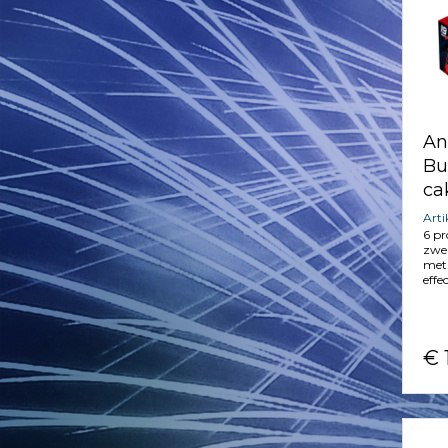
An
Bu
ca
Art
6 pr
zwer
met 
effe
€ 