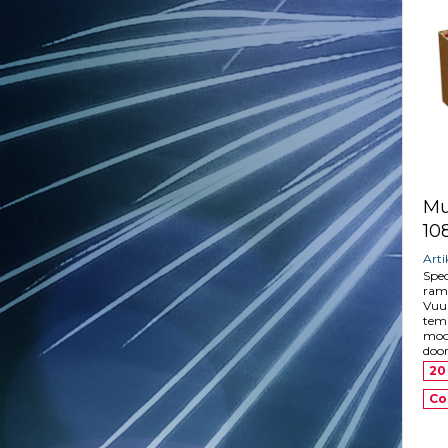
Mu
10
Art
Spe
ramb
Vuur
tem
mooi
doo
20
Co