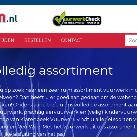
IJDEN
BESTELLEN
CONTACT
lledig assortiment
u op zoek naar een zeer ruim assortiment vuurwerk in
lveen? Dan heeft u er goed aan gedaan om de websho
ken! Onderstaand treft u ons volledige assortiment aan
uurwerk, prachtig siervuurwerk en (veilig) kindervuurwer
op van Klarenbeek Vuurwerk vindt u allerlei soorten 
nd en Red Wire. Met het vuurwerk uit ons assortiment
rlijke afsluiting van het jaar!