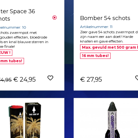
ter Space 36
Bomber 54 schots
hots
Artikelnummer: 11
ikelnummer: 10
Zeer gave 54 schots zwermpot d
schots zwermpot met
zijn naam eer aan doet! Harde
gouden effecten, bloedrode
knallen en gave effecten.
ls en knal blauwe sterren in
e finale!
Max. gevuld met 500 gram k
EUW !
16 mm tubes!
 mm tubes!
€ 24,95
€ 27,95
34,95