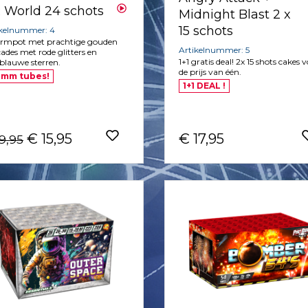
 World 24 schots
Midnight Blast 2 x
15 schots
ikelnummer: 4
rmpot met prachtige gouden
Artikelnummer: 5
ades met rode glitters en
1+1 gratis deal! 2x 15 shots cakes 
blauwe sterren.
de prijs van één.
 mm tubes!
1+1 DEAL !
€ 15,95
€ 17,95
19,95