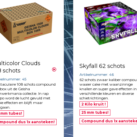
lticolor Clouds
Skyfall 62 schots
8 schots
Artikelnummer: 46
ikelnummer: 45
62 schots zwaar kaliber compo
waaier cake met waanzinnige
ctaculaire 108 schots compound
knallen en super gave effecten in
ox uit de Geisha
verschillende kleuren en diverse
werkmania collectie. In rap
schietrichtingen.
po word de lucht gevuld met
e effecten en blijft maar
2 Kilo kruit !
rgaan.
25 mm tubes!
 mm tubes!
Compound dus 1x aanstek
mpound dus 1x aansteken!