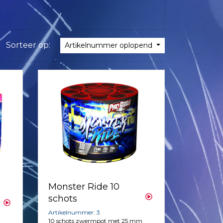
Sorteer op:
Artikelnummer oplopend
Monster Ride 10
schots
Artikelnummer: 3
10 schots zwermpot met 25 mm