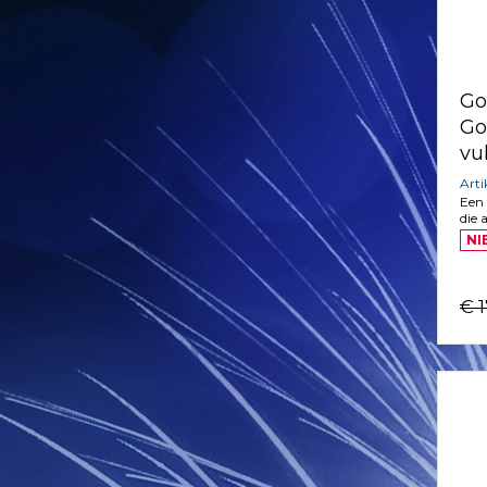
Go
Go
vu
Art
Een 
die 
NI
€ 1