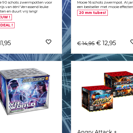
Mooie 16 schots zwermpot. Al ja
e 90 schots zwermpotten voor
een bestseller met mooie effecten
rijs van één! Verrassend leuke
cten en duurt vrij lang!
20 mm tubes!
EUW !
 DEAL !
11,95
€ 12,95
€ 14,95
Angry Attack +