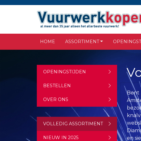
HOME
ASSORTIMENT
OPENINGST
Vo
OPENINGSTIJDEN
BESTELLEN
Bent 
OVER ONS
Amste
bezoe
knalv
websh
VOLLEDIG ASSORTIMENT
Diamo
NIEUW IN 2025
en sie