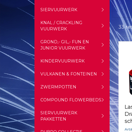
SIERVUURWERK
KNAL / CRACKLING
33 re
VUURWERK
GROND,- GIL,- FUN EN
JUNIOR VUURWERK
KINDERVUURWERK
VULKANEN & FONTEINEN
ZWERMPOTTEN
COMPOUND FLOWERBEDS
La
SIERVUURWERK
Dr
PAKKETTEN
sc
Art