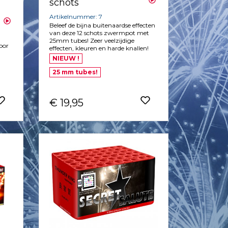
schots
Artikelnummer: 7
Beleef de bijna buitenaardse effecten
van deze 12 schots zwermpot met
25mm tubes! Zeer veelzijdige
voor
effecten, kleuren en harde knallen!
NIEUW !
25 mm tubes!
€ 19,95