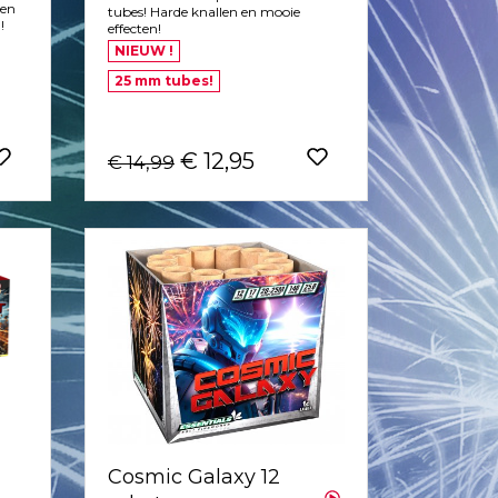
ren
tubes! Harde knallen en mooie
!
effecten!
NIEUW !
25 mm tubes!
€ 12,95
€ 14,99
Cosmic Galaxy 12