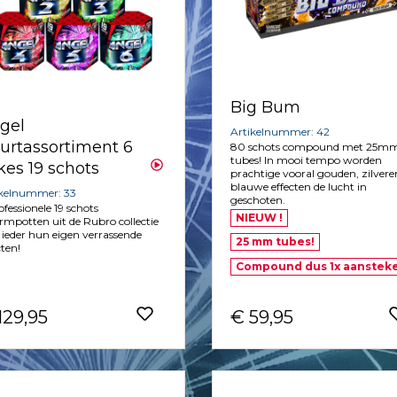
Big Bum
gel
Artikelnummer: 42
urtassortiment 6
80 schots compound met 25m
tubes! In mooi tempo worden
kes 19 schots
prachtige vooral gouden, zilvere
blauwe effecten de lucht in
ikelnummer: 33
geschoten.
ofessionele 19 schots
NIEUW !
mpotten uit de Rubro collectie
ieder hun eigen verrassende
25 mm tubes!
cten!
Compound dus 1x aanstek
129,95
€ 59,95