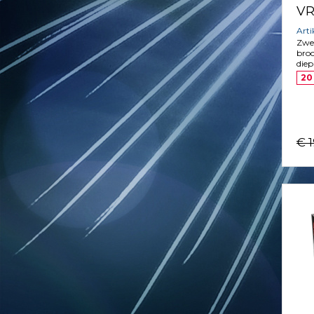
VR
Art
Zwe
broc
diep
20
€ 