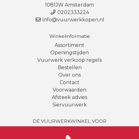
1081JW Amsterdam
0202333224
info@vuurwerkkopen.nl
Winkelinformatie
Assortiment
Openingstijden
Vuurwerk verkoop regels
Bestellen
Over ons
Contact
Voorwaarden
Afsteek advies
Siervuurwerk
DÉ VUURWERKWINKEL VOOR
Amsterdam | Amstelveen | Haarlem | Bussum |
Uithoorn
|
Badhoevedorp
| Almere | Loosdrecht |