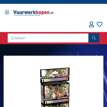
// oorzaak fout counter