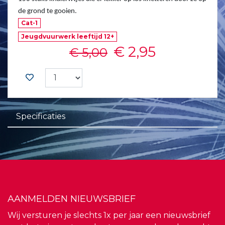
de grond te gooien.
Cat-1
Jeugdvuurwerk leeftijd 12+
€ 2,95
€ 5,00
Specificaties
AANMELDEN NIEUWSBRIEF
Wij versturen je slechts 1x per jaar een nieuwsbrief