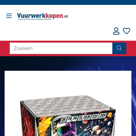
// oorzaak fout counter