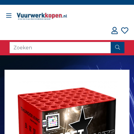
// oorzaak fout counter