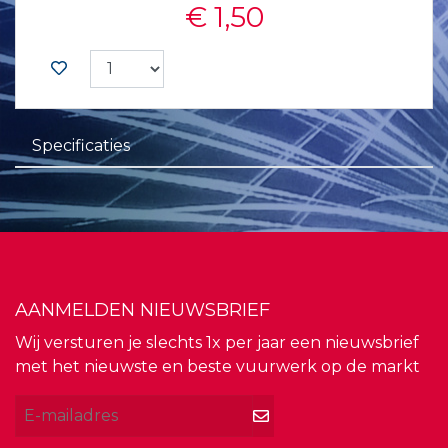
€ 1,50
Specificaties
AANMELDEN NIEUWSBRIEF
Wij versturen je slechts 1x per jaar een nieuwsbrief
met het nieuwste en beste vuurwerk op de markt