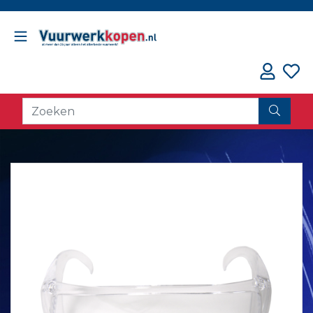
// oorzaak fout counter