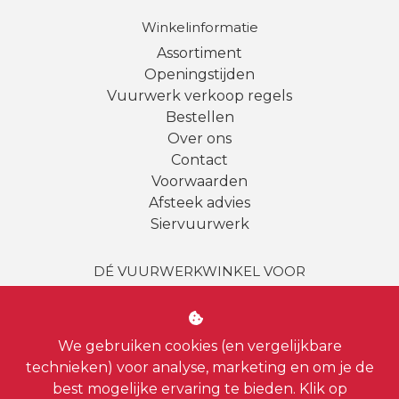
Winkelinformatie
Assortiment
Openingstijden
Vuurwerk verkoop regels
Bestellen
Over ons
Contact
Voorwaarden
Afsteek advies
Siervuurwerk
DÉ VUURWERKWINKEL VOOR
Amsterdam | Amstelveen | Haarlem | Bussum |
Uithoorn
|
Badhoevedorp
| Almere | Loosdrecht |
Diemen
|
Weesp
| Hilversum |
Aalsmeer
|
Vinkeveen
We gebruiken cookies (en vergelijkbare
| Zandvoort |
Hoofddorp
| Zaandam
technieken) voor analyse, marketing en om je de
best mogelijke ervaring te bieden. Klik op