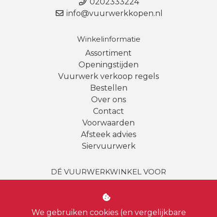
0202333224
info@vuurwerkkopen.nl
Winkelinformatie
Assortiment
Openingstijden
Vuurwerk verkoop regels
Bestellen
Over ons
Contact
Voorwaarden
Afsteek advies
Siervuurwerk
DÉ VUURWERKWINKEL VOOR
Amsterdam | Amstelveen | Haarlem | Bussum |
Uithoorn
|
Badhoevedorp
| Almere | Loosdrecht |
Diemen
|
Weesp
| Hilversum |
Aalsmeer
|
Vinkeveen
We gebruiken cookies (en vergelijkbare