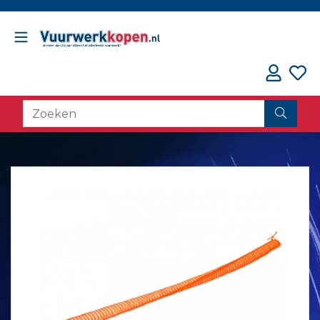
// oorzaak fout counter