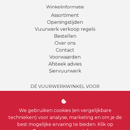
Winkelinformatie
Assortiment
Openingstijden
Vuurwerk verkoop regels
Bestellen
Over ons
Contact
Voorwaarden
Afsteek advies
Siervuurwerk
DÉ VUURWERKWINKEL VOOR
Amsterdam | Amstelveen | Haarlem | Bussum |
Uithoorn
|
Badhoevedorp
| Almere | Loosdrecht |
Diemen
|
Weesp
| Hilversum |
Aalsmeer
|
Vinkeveen
We gebruiken cookies (en vergelijkbare
| Zandvoort |
Hoofddorp
| Zaandam
technieken) voor analyse, marketing en om je de
best mogelijke ervaring te bieden. Klik op