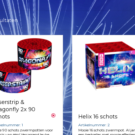
sultaten
serstrip &
agonfly 2x 90
Helix 16 schots
hots
Artikelnummer: 2
ikelnummer: 1
Mooie 16 schots zwermpot. Al ja
e 90 schots zwermpotten voor
een bestseller met mooie effecten
rijs van één! Verrassend leuke