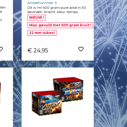
Artikelnummer: 9
cten
Dit is ‘m! 500 gram pure actie in 30
et
seconden. Kracht, kleur, tempo.
NIEUW !
n!
Max. gevuld met 500 gram kruit !
22 mm tubes!
€ 24,95