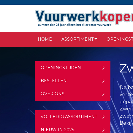
HOME
ASSORTIMENT
OPENINGST
Z
OPENINGSTIJDEN
BESTELLEN
De ba
OVER ONS
verze
gepaa
Zwerm
zwerm
VOLLEDIG ASSORTIMENT
Bekij
NIEUW IN 2025