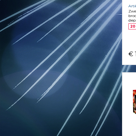
Art
Zwe
broc
diep
20
€ 