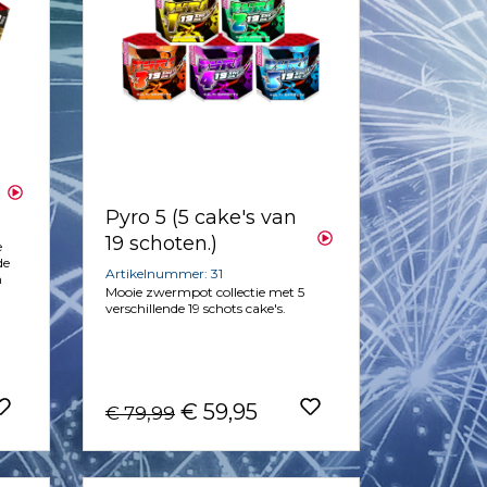
Pyro 5 (5 cake's van
19 schoten.)
e
de
Artikelnummer: 31
n
Mooie zwermpot collectie met 5
verschillende 19 schots cake's.
€ 59,95
€ 79,99