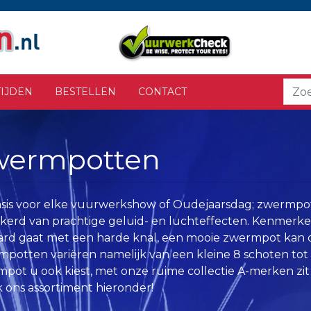
IJDEN
BESTELLEN
CONTACT
wermpotten
sis voor elke vuurwerkshow of Oudejaarsdag; zwermpo
kerd van prachtige geluid- en luchteffecten. Kenmerke
rd gaat met een harde knal, een mooie zwermpot kan d
potten variëren namelijk van een kleine 8 schoten tot
pot u ook kiest, met onze ruime collectie A-merken zit 
k ons assortiment hieronder!