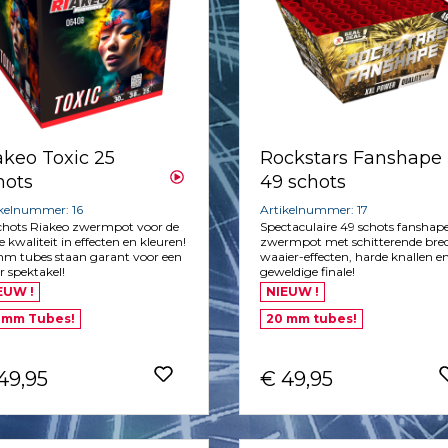
akeo Toxic 25
Rockstars Fanshape
hots
49 schots
ikelnummer: 16
Artikelnummer: 17
chots Riakeo zwermpot voor de
Spectaculaire 49 schots fanshap
e kwaliteit in effecten en kleuren!
zwermpot met schitterende bre
m tubes staan garant voor een
waaier-effecten, harde knallen e
 spektakel!
geweldige finale!
EUW !
NIEUW !
 mm Tubes!
20 mm tubes!
49,95
€ 49,95