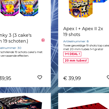
Apex I + Apex II 2x
19 shots
nky 3 (3 cake's
n 19 schoten.)
Artikelnummer: 8
Twee geweldige 19 shots top cak
ikelnummer: 30
met 20 mm tubes 1+1 gratis!
rschillende 19 schots cake’s met
1+1 DEAL !
 verrassende effecten.
20 mm tubes!
39,95
€ 39,99