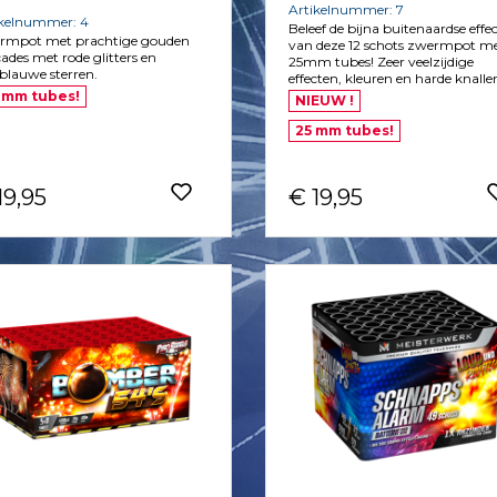
Artikelnummer: 7
ikelnummer: 4
Beleef de bijna buitenaardse effe
rmpot met prachtige gouden
van deze 12 schots zwermpot m
ades met rode glitters en
25mm tubes! Zeer veelzijdige
blauwe sterren.
effecten, kleuren en harde knalle
 mm tubes!
NIEUW !
25 mm tubes!
19,95
€ 19,95