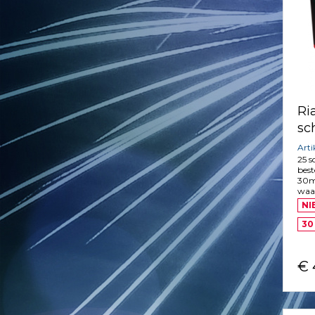
Ri
sc
Art
25 s
best
30m
waar
NI
30
€ 