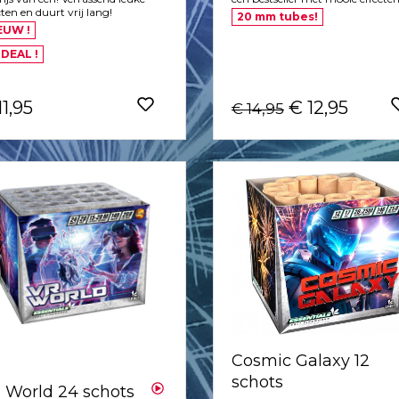
cten en duurt vrij lang!
20 mm tubes!
EUW !
 DEAL !
11,95
€ 12,95
€ 14,95
Cosmic Galaxy 12
schots
 World 24 schots