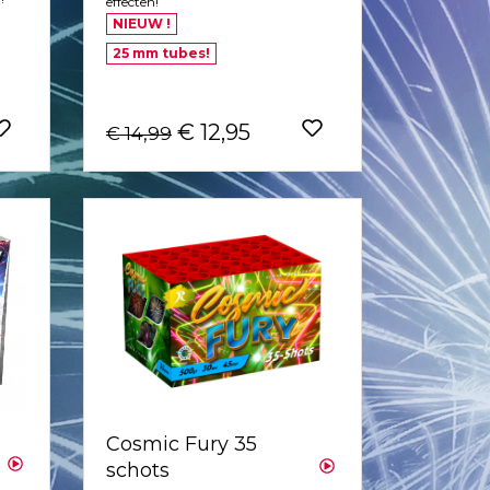
effecten!
NIEUW !
25 mm tubes!
€ 12,95
€ 14,99
Cosmic Fury 35
schots