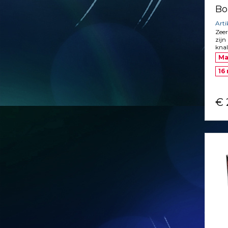
Bo
Arti
Zeer
zijn
knal
Ma
16
€ 