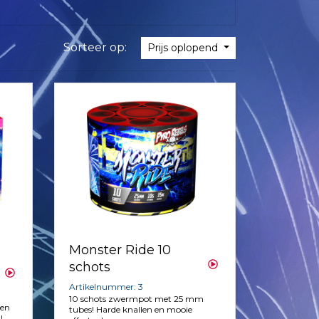
Sorteer op:
Prijs oplopend
Monster Ride 10
schots
Artikelnummer: 3
10 schots zwermpot met 25 mm
ren
tubes! Harde knallen en mooie
!