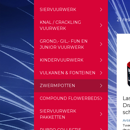
SIERVUURWERK
21 re
KNAL / CRACKLING
VUURWERK
GROND,- GIL,- FUN EN
JUNIOR VUURWERK
KINDERVUURWERK
VULKANEN & FONTEINEN
ZWERMPOTTEN
La
COMPOUND FLOWERBEDS
Dr
SIERVUURWERK
sc
PAKKETTEN
Art
Twe
de p