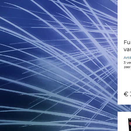
Fu
va
Art
3 ve
zeer
€ 