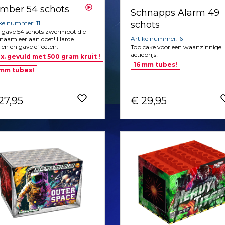
mber 54 schots
Schnapps Alarm 49
schots
kelnummer: 11
 gave 54 schots zwermpot die
Artikelnummer: 6
 naam eer aan doet! Harde
len en gave effecten.
Top cake voor een waanzinnige
actieprijs!
x. gevuld met 500 gram kruit !
16 mm tubes!
 mm tubes!
27,95
€ 29,95