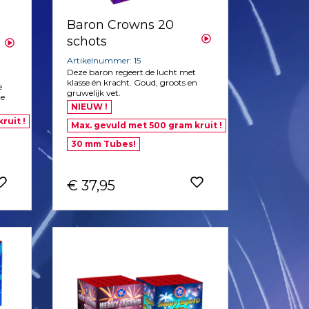
Baron Crowns 20
schots
Artikelnummer: 15
Deze baron regeert de lucht met
klasse én kracht. Goud, groots en
e
gruwelijk vet.
de
NIEUW !
ruit !
Max. gevuld met 500 gram kruit !
30 mm Tubes!
€ 37,95