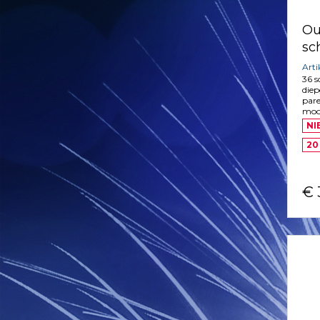
Ou
sc
Art
36 
diep
pare
mooi
NI
20
€ 