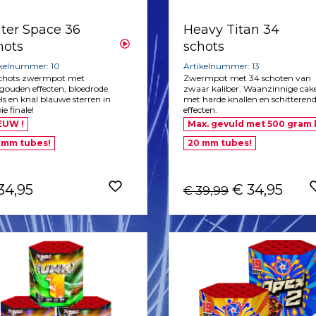
ter Space 36
Heavy Titan 34
hots
schots
ikelnummer: 10
Artikelnummer: 13
schots zwermpot met
Zwermpot met 34 schoten van
gouden effecten, bloedrode
zwaar kaliber. Waanzinnige cak
ls en knal blauwe sterren in
met harde knallen en schitteren
e finale!
effecten.
EUW !
Max. gevuld met 500 gram k
 mm tubes!
20 mm tubes!
34,95
€ 34,95
€ 39,99