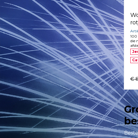
Wo
ro
Art
100 
die 
afst
Je
Ca
€ 
Gr
be
Beste