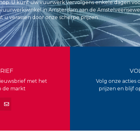
op. U kunt uw vuurwerk vervolgens enkele dagen voo
vuurwerkwinkel in Amsterdam aan de Amstelveenseweg 1
at u verassen door onze scherpe prijzen.
RIEF
VO
 nieuwsbrief met het
Volg onze acties 
p de markt
prijzen en blijf