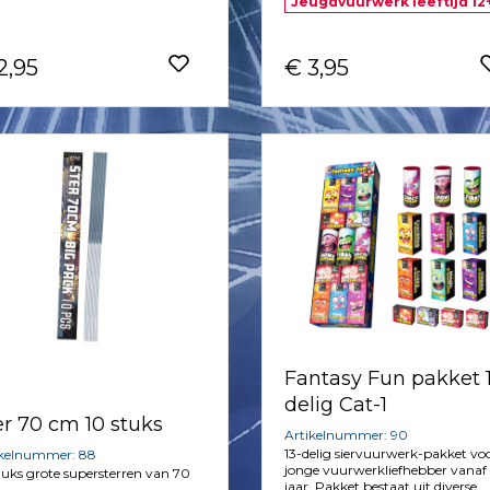
Jeugdvuurwerk leeftijd 12
2,95
€ 3,95
Fantasy Fun pakket 
delig Cat-1
er 70 cm 10 stuks
Artikelnummer: 90
13-delig siervuurwerk-pakket vo
ikelnummer: 88
jonge vuurwerkliefhebber vanaf 
tuks grote supersterren van 70
jaar. Pakket bestaat uit diverse