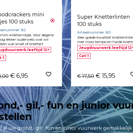
odcrackers mini
Super Knetterlinten
tjes 100 stuks
100 stuks
ikelnummer: 82
Artikelnummer: 80
mini-knetterrotjes. Voor degene
Zeer goede kwaliteit knetterlinte
nog lekker ouderwets wat wil
met mooi tempo en harde knette
eken wat knalt of knettert.
Jeugdvuurwerk leeftijd 12
ugdvuurwerk leeftijd 12+
Cat-1
t-1
€ 6,95
€ 15,95
8,00
€ 17,50
ond,- gil,- fun en junior vu
stellen
l al uw grond,- gil,- fun en junior vuurwerk gemakkelijk 