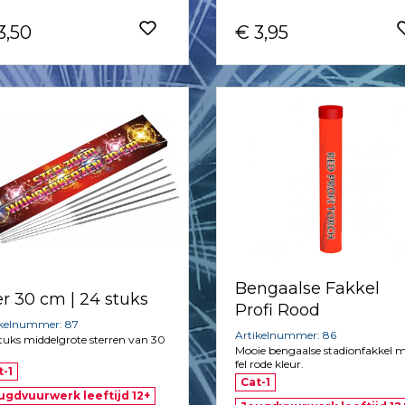
3,50
€ 3,95
Bengaalse Fakkel
er 30 cm | 24 stuks
Profi Rood
ikelnummer: 87
Artikelnummer: 86
tuks middelgrote sterren van 30
Mooie bengaalse stadionfakkel 
fel rode kleur.
t-1
Cat-1
ugdvuurwerk leeftijd 12+