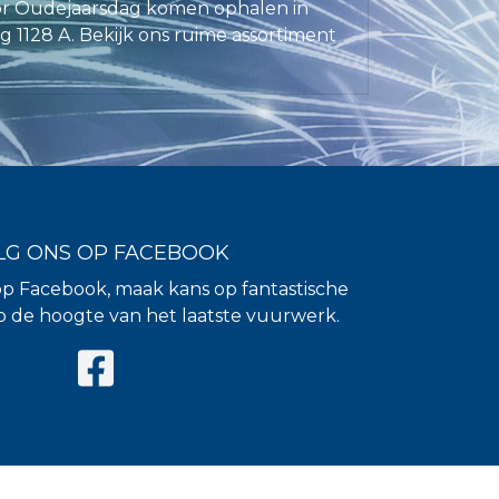
r Oudejaarsdag komen ophalen in
128 A. Bekijk ons ruime assortiment
LG ONS OP FACEBOOK
op Facebook, maak kans op fantastische
 op de hoogte van het laatste vuurwerk.