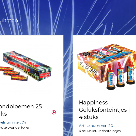
sultaten
Happiness
ondbloemen 25
Geluksfonteintjes |
uks
4 stuks
ikelnummer: 74
Artikelnummer: 20
rote wondertollen!
4 stuks leuke fonteintjes.