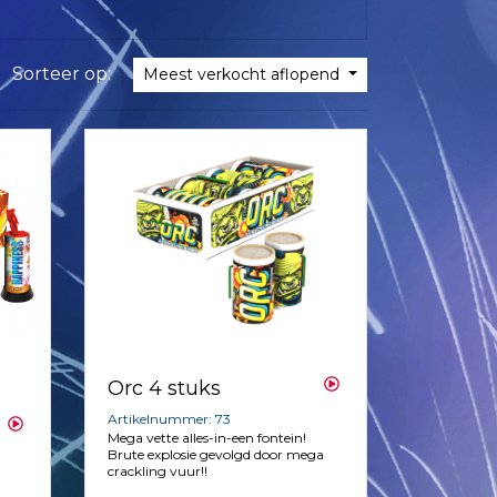
Sorteer op:
Meest verkocht aflopend
Orc 4 stuks
Artikelnummer: 73
Mega vette alles-in-een fontein!
Brute explosie gevolgd door mega
crackling vuur!!