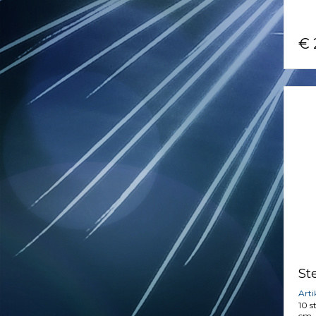
€ 
St
Art
10 s
cm.