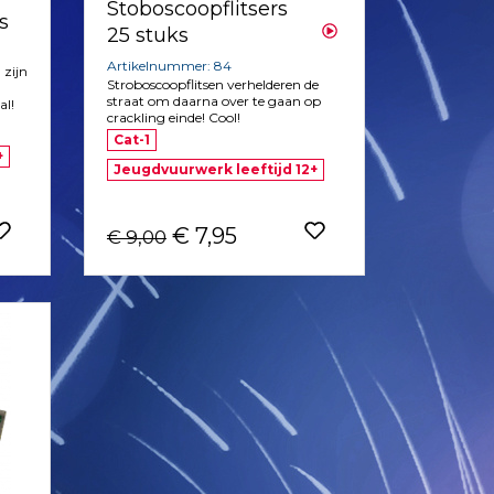
Stoboscoopflitsers
s
25 stuks
Artikelnummer: 84
 zijn
Stroboscoopflitsen verhelderen de
straat om daarna over te gaan op
al!
crackling einde! Cool!
Cat-1
+
Jeugdvuurwerk leeftijd 12+
€ 7,95
€ 9,00