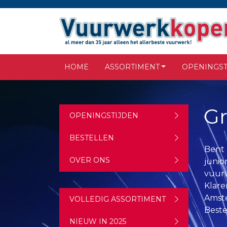
HOME
ASSORTIMENT
OPENINGST
Gr
OPENINGSTIJDEN
BESTELLEN
Bent 
OVER ONS
junio
vuurw
Klare
Amste
VOLLEDIG ASSORTIMENT
Beste
NIEUW IN 2025