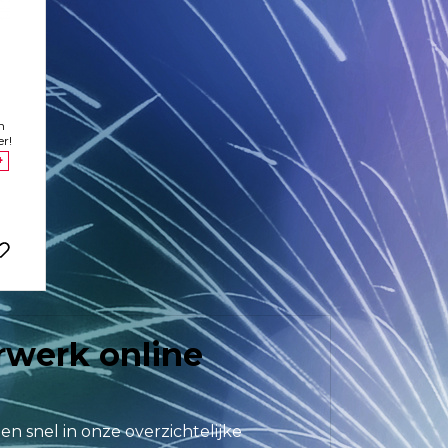
n
r!
+
urwerk online
en snel in onze overzichtelijke