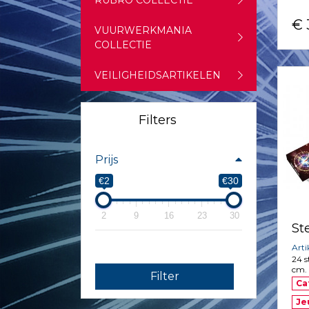
RUBRO COLLECTIE
€ 
VUURWERKMANIA
COLLECTIE
VEILIGHEIDSARTIKELEN
Filters
Prijs
€2
€30
2
9
16
23
30
St
Art
24 s
cm.
Filter
Ca
Je