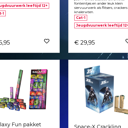
fonteintjes en ander leuk klein
ugdvuurwerk leeftijd 12+
siervuurwerk als flitsers, crackers
knalerwten.
t-1
Cat-1
Jeugdvuurwerk leeftijd 12
6,95
€ 29,95
laxy Fun pakket
Space-X Crackling