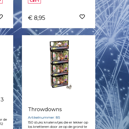
+
Cat-1
€ 8,95
13
Throwdowns
Artikelnummer: 85
or de
150 stuks knalerwtjes die er lekker op
12
los knetteren door ze op de grond te