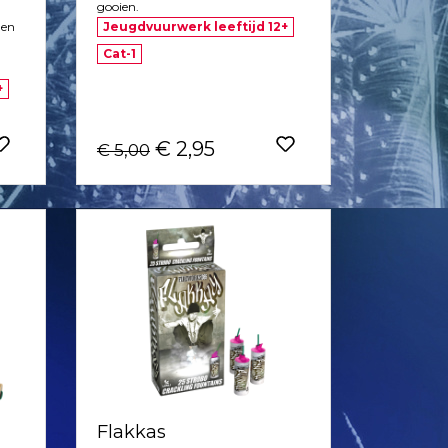
gooien.
 en
Jeugdvuurwerk leeftijd 12+
Cat-1
+
€ 2,95
€ 5,00
Flakkas