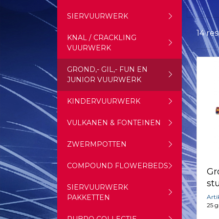
SIERVUURWERK
14 re
KNAL / CRACKLING
VUURWERK
GROND,- GIL,- FUN EN
JUNIOR VUURWERK
KINDERVUURWERK
VULKANEN & FONTEINEN
ZWERMPOTTEN
COMPOUND FLOWERBEDS
Gr
st
SIERVUURWERK
Art
PAKKETTEN
25 g