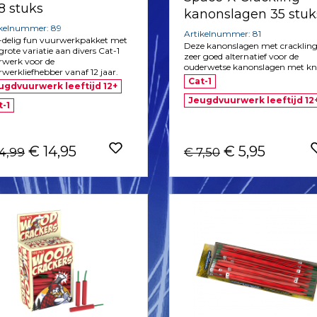
8 stuks
kanonslagen 35 stuk
ikelnummer: 89
Artikelnummer: 81
-delig fun vuurwerkpakket met
Deze kanonslagen met crackling
grote variatie aan divers Cat-1
zeer goed alternatief voor de
rwerk voor de
ouderwetse kanonslagen met kn
werkliefhebber vanaf 12 jaar.
Cat-1
ugdvuurwerk leeftijd 12+
Jeugdvuurwerk leeftijd 12
t-1
€ 14,95
€ 5,95
14,99
€ 7,50