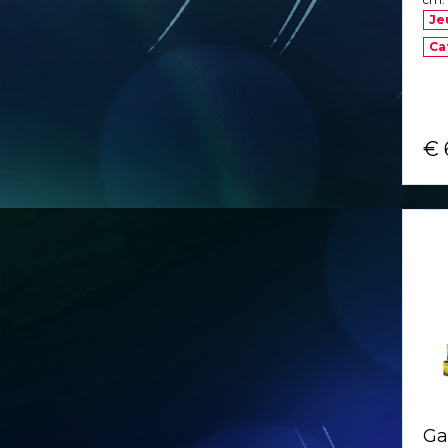
Je
Ca
€ 
Ga