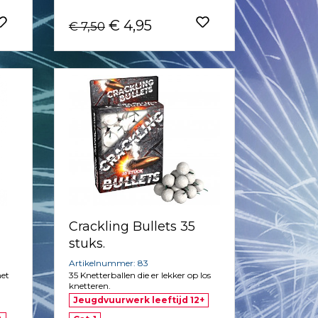
€ 4,95
€ 7,50
Crackling Bullets 35
stuks.
Artikelnummer: 83
met
35 Knetterballen die er lekker op los
knetteren.
Jeugdvuurwerk leeftijd 12+