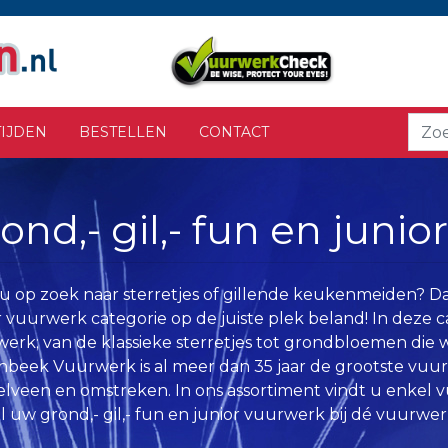
IJDEN
BESTELLEN
CONTACT
ond,- gil,- fun en juni
u op zoek naar sterretjes of gillende keukenmeiden? Dan
r vuurwerk categorie op de juiste plek beland! In deze c
erk; van de klassieke sterretjes tot grondbloemen die w
nbeek Vuurwerk is al meer dan 35 jaar de grootste vu
lveen en omstreken. In ons assortiment vindt u enkel v
l uw grond,- gil,- fun en junior vuurwerk bij dé vuurwerk