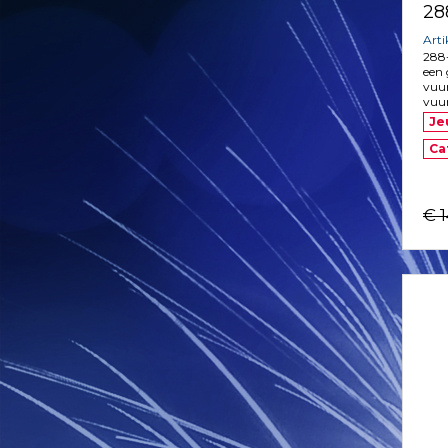
28
Art
288
een 
vuu
vuur
Je
Ca
€ 