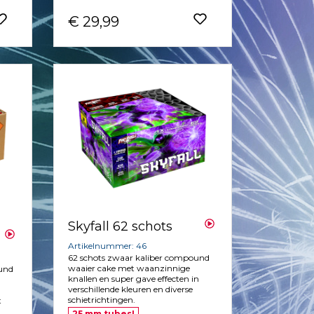
€ 29,99
Skyfall 62 schots
Artikelnummer: 46
62 schots zwaar kaliber compound
waaier cake met waanzinnige
ound
knallen en super gave effecten in
verschillende kleuren en diverse
schietrichtingen.
t
25 mm tubes!