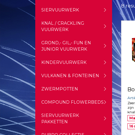
8 res
SIERVUURWERK
KNAL / CRACKLING
VUURWERK
GROND,- GIL,- FUN EN
JUNIOR VUURWERK
KINDERVUURWERK
VULKANEN & FONTEINEN
Bo
ZWERMPOTTEN
Arti
COMPOUND FLOWERBEDS
Zeer
zijn
knal
SIERVUURWERK
Ma
PAKKETTEN
16