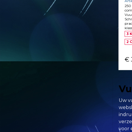
Art
250 
com
Vuur
Sch
prac
klas
3 K
2 
€ 
Vu
Uw vu
websh
indru
verze
voor 