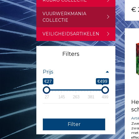
RUBRO COLLECTIE
€ 
VUURWERKMANIA
COLLECTIE
VEILIGHEIDSARTIKELEN
Filters
Prijs
€27
€499
27
145
263
381
499
He
sc
Art
Zwe
Filter
zwaa
met 
effe