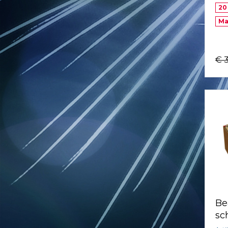
20
Ma
€ 
Be
sc