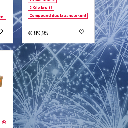
2 Kilo kruit !
Compound dus 1x aansteken!
en!
€ 89,95