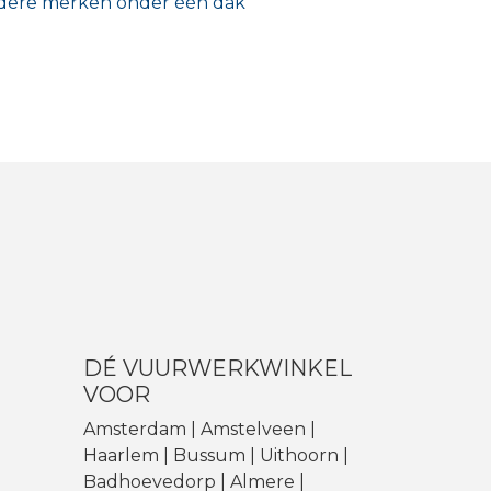
ere merken onder één dak
DÉ VUURWERKWINKEL
VOOR
Amsterdam | Amstelveen |
Haarlem | Bussum |
Uithoorn
|
Badhoevedorp
| Almere |