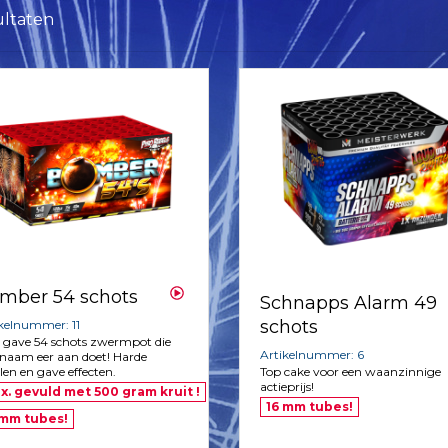
ultaten
mber 54 schots
Schnapps Alarm 49
schots
kelnummer: 11
 gave 54 schots zwermpot die
Artikelnummer: 6
 naam eer aan doet! Harde
len en gave effecten.
Top cake voor een waanzinnige
actieprijs!
x. gevuld met 500 gram kruit !
16 mm tubes!
 mm tubes!