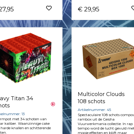
27,95
€ 29,95
Multicolor Clouds
avy Titan 34
108 schots
hots
Artikelnummer: 45
ikelnummer: 13
Spectaculaire 108 schots comp
rmpot met 34 schoten van
rambox uit de Geisha
r kaliber. Waanzinnige cake
Vuurwerkmania collectie. In rap
harde knallen en schitterende
tempo word de lucht gevuld me
cten.
mooie effecten en blijft maar