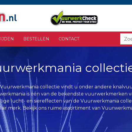
IJDEN
BESTELLEN
CONTACT
urwerkmania collecti
 Vuurwerkmania collectie vindt u onder andere knalvu
erkmania is één van de bekendste vuurwerkmerken va
tige lucht- en siereffecten van de Vuurwerkmania coll
air merk. Bekijk ons ruime assortiment van Vuurwerkma