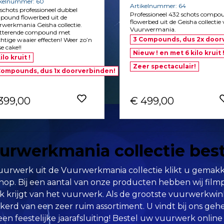
ikelnummer: 60
Artikelnummer: 64
schots professioneel dubbel
Professioneel 432 schots compo
pound flowerbed uit de
flowerbed uit de Geisha collectie
werkmania Geisha collectie.
Vuurwermania.
itterende compound met
3 Compounds, dus 2x door
htige waaier effecten! Weer zo’n
se cake!!
Nieuw ! en met 6 kilo kruit 
ilo kruit !
Zeer spectaculair!
Compounds, dus 1x doorverbinden!
399,00
€ 499,00
urwerkmania collectie bes
urwerk uit de Vuurwerkmania collectie klikt u gemakkeli
op. Bij een aantal van onze producten hebben wij film
k krijgt van het vuurwerk. Als de grootste vuurwerkwin
kerd van een zeer ruim assortiment. U vindt bij ons geh
een feestelijke jaarafsluiting! Bestel uw vuurwerk online 