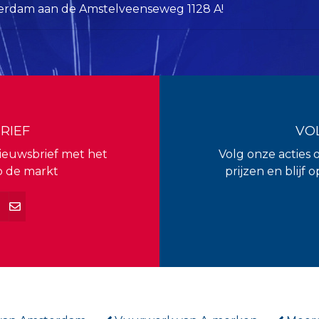
rdam aan de Amstelveenseweg 1128 A!
RIEF
VO
 nieuwsbrief met het
Volg onze acties 
p de markt
prijzen en blijf