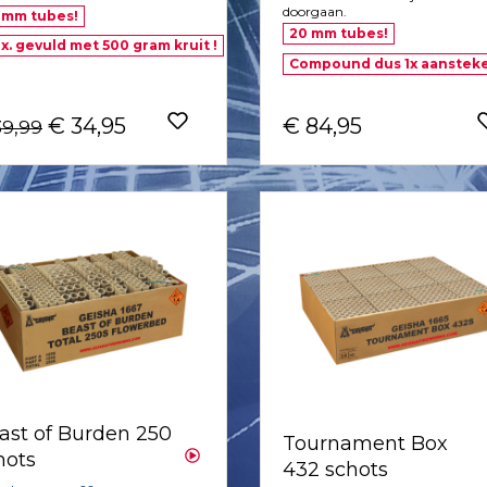
doorgaan.
 mm tubes!
20 mm tubes!
x. gevuld met 500 gram kruit !
Compound dus 1x aanstek
€ 34,95
€ 84,95
39,99
ast of Burden 250
Tournament Box
hots
432 schots