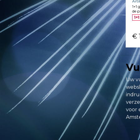
Art
1+1 
de p
1+1
€ 
Vu
Uw vu
websh
indru
verze
voor 
Amste