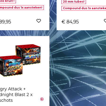
ilo kruit !
20 mm tubes!
mpound dus 1x aansteken!
Compound dus 1x aanstek
89,95
€ 84,95
gry Attack +
dnight Blast 2 x
 schots