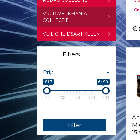
RUBRO COLLECTIE
2 K
Co
VUURWERKMANIA
COLLECTIE
€ 
VEILIGHEIDSARTIKELEN
Filters
Prijs
€17
€499
17
138
258
379
499
An
Mi
Filter
15