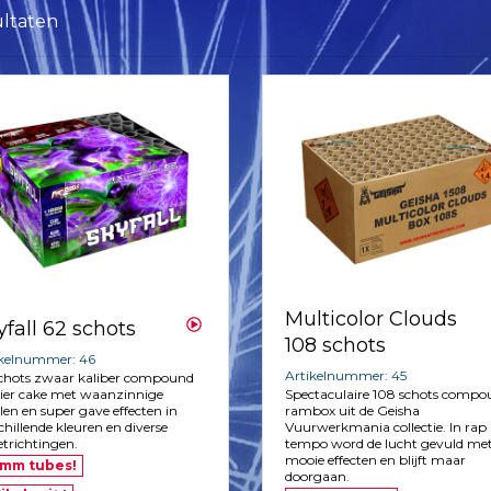
ultaten
Multicolor Clouds
yfall 62 schots
108 schots
ikelnummer: 46
Artikelnummer: 45
schots zwaar kaliber compound
ier cake met waanzinnige
Spectaculaire 108 schots comp
len en super gave effecten in
rambox uit de Geisha
chillende kleuren en diverse
Vuurwerkmania collectie. In rap
etrichtingen.
tempo word de lucht gevuld me
mooie effecten en blijft maar
 mm tubes!
doorgaan.