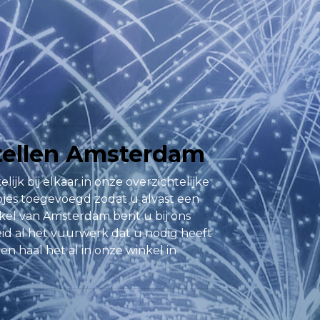
tellen Amsterdam
jk bij elkaar in onze overzichtelijke
pjes toegevoegd zodat u alvast een
kel van Amsterdam bent u bij ons
eid al het vuurwerk dat u nodig heeft
en haal het al in onze winkel in