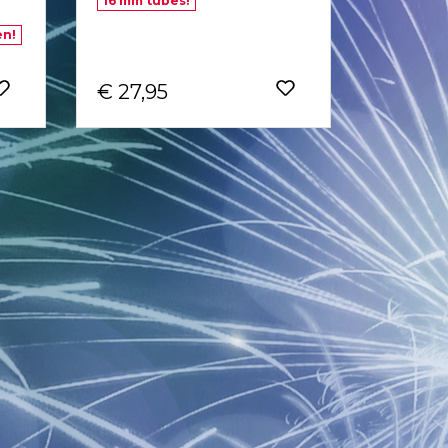
16 mm tubes!
en!
€ 27,95