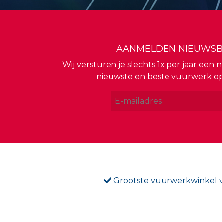
AANMELDEN NIEUWSB
Wij versturen je slechts 1x per jaar een
nieuwste en beste vuurwerk o
Grootste vuurwerkwinkel