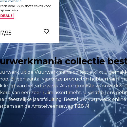
ikelnummer: 5
gratis deal! 2x 15 shots cakes voor
rijs van één.
 DEAL !
17,95
urwerkmania collectie bes
urwerk uit de Vuurwerkmania collectie klikt u gemakkeli
op. Bij een aantal van onze producten hebben wij film
k krijgt van het vuurwerk. Als de grootste vuurwerkwin
kerd van een zeer ruim assortiment. U vindt bij ons geh
een feestelijke jaarafsluiting! Bestel uw vuurwerk online 
rdam aan de Amstelveenseweg 1128 A!