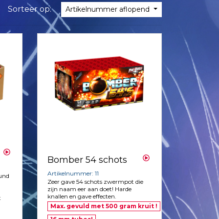
Sorteer op:
Artikelnummer aflopend
Bomber 54 schots
Artikelnummer: 11
ound
Zeer gave 54 schots zwermpot die
zijn naam eer aan doet! Harde
knallen en gave effecten.
t
Max. gevuld met 500 gram kruit !