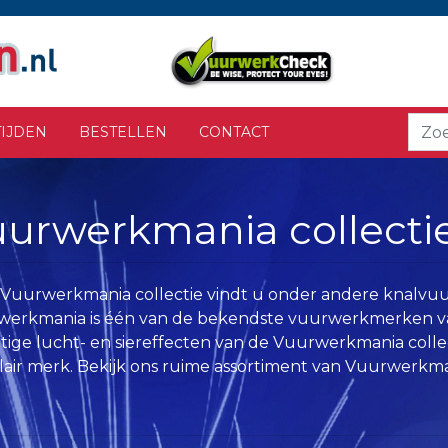
IJDEN
BESTELLEN
CONTACT
urwerkmania collecti
 Vuurwerkmania collectie vindt u onder andere knalvu
erkmania is één van de bekendste vuurwerkmerken va
tige lucht- en siereffecten van de Vuurwerkmania coll
air merk. Bekijk ons ruime assortiment van Vuurwerkma