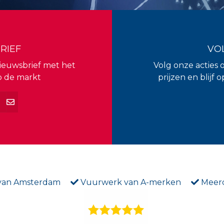
RIEF
VO
 nieuwsbrief met het
Volg onze acties 
p de markt
prijzen en blijf
 van Amsterdam
Vuurwerk van A-merken
Meerd