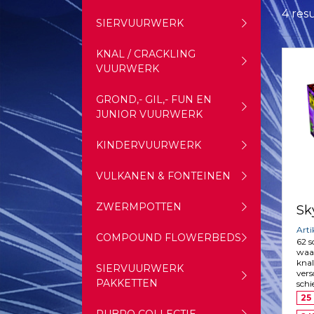
4 res
SIERVUURWERK
KNAL / CRACKLING
VUURWERK
GROND,- GIL,- FUN EN
JUNIOR VUURWERK
KINDERVUURWERK
VULKANEN & FONTEINEN
ZWERMPOTTEN
Sk
Art
COMPOUND FLOWERBEDS
62 
waa
knal
SIERVUURWERK
vers
PAKKETTEN
schi
25