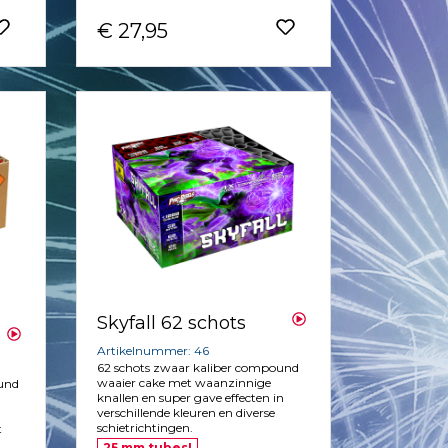
€ 27,95
Skyfall 62 schots
Artikelnummer: 46
62 schots zwaar kaliber compound
waaier cake met waanzinnige
ound
knallen en super gave effecten in
verschillende kleuren en diverse
schietrichtingen.
t
25 mm tubes!