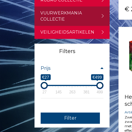
RUBRO COLLECTIE
€ 
VUURWERKMANIA
COLLECTIE
VEILIGHEIDSARTIKELEN
Filters
Prijs
€27
€499
27
145
263
381
499
He
sc
Art
Zwe
Filter
zwaa
met 
effe