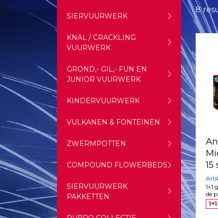
8 res
SIERVUURWERK
KNAL / CRACKLING
VUURWERK
GROND,- GIL,- FUN EN
JUNIOR VUURWERK
KINDERVUURWERK
VULKANEN & FONTEINEN
An
ZWERMPOTTEN
Mi
15
COMPOUND FLOWERBEDS
Art
SIERVUURWERK
1+1 
de p
PAKKETTEN
1+1