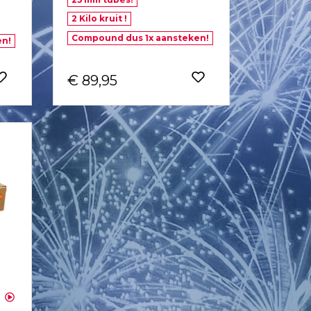
2 Kilo kruit !
Compound dus 1x aansteken!
en!
€ 89,95