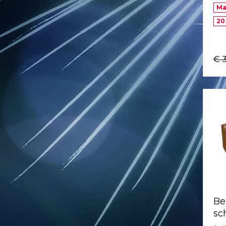
Ma
20
€ 
Be
sc