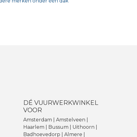
ere merken onder één dak
DÉ VUURWERKWINKEL
VOOR
Amsterdam | Amstelveen |
Haarlem | Bussum |
Uithoorn
|
Badhoevedorp
| Almere |