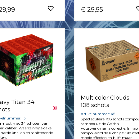
29,99
€ 29,95
Multicolor Clouds
avy Titan 34
108 schots
hots
Artikelnummer: 45
ikelnummer: 13
Spectaculaire 108 schots comp
rmpot met 34 schoten van
rambox uit de Geisha
r kaliber. Waanzinnige cake
Vuurwerkmania collectie. In rap
harde knallen en schitterende
tempo word de lucht gevuld me
cten.
mooie effecten en blijft maar