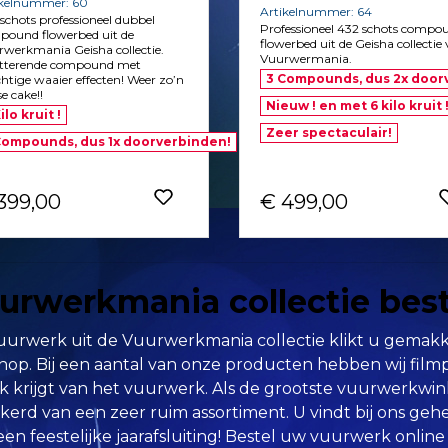
ikelnummer: 60
Artikelnummer: 64
schots professioneel dubbel
Professioneel 432 schots compo
pound flowerbed uit de
flowerbed uit de Geisha collectie
werkmania Geisha collectie.
Vuurwermania.
itterende compound met
3 Compounds, dus 2x door
htige waaier effecten! Weer zo’n
se cake!!
Nieuw ! en met 6 kilo kruit 
ilo kruit !
Zeer spectaculair!
Compounds, dus 1x doorverbinden!
399,00
€ 499,00
urwerkmania collectie bes
urwerk uit de Vuurwerkmania collectie klikt u gemakkeli
op. Bij een aantal van onze producten hebben wij film
k krijgt van het vuurwerk. Als de grootste vuurwerkwin
kerd van een zeer ruim assortiment. U vindt bij ons geh
een feestelijke jaarafsluiting! Bestel uw vuurwerk online 