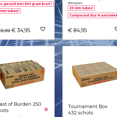
doorgaan.
x. gevuld met 500 gram kruit !
20 mm tubes!
 mm tubes!
Compound dus 1x aanstek
€ 34,95
€ 84,95
39,99
ast of Burden 250
Tournament Box
hots
432 schots