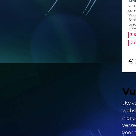
Art
250 
com
Vuur
Sch
prac
klas
3 K
2 
€ 
Vu
Uw vu
websh
indru
verze
voor 