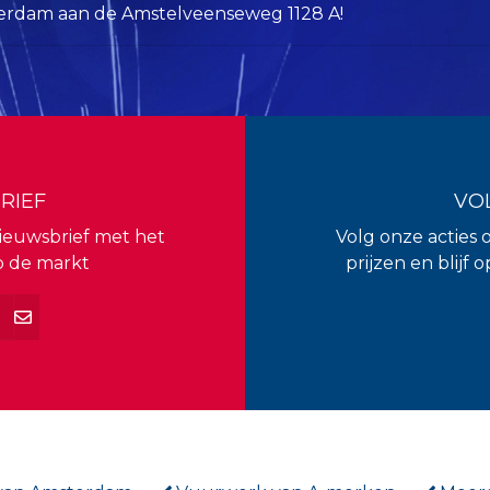
rdam aan de Amstelveenseweg 1128 A!
RIEF
VO
 nieuwsbrief met het
Volg onze acties 
p de markt
prijzen en blijf