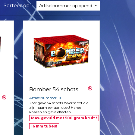
Sorteer op:
Artikelnummer oplopend
Bomber 54 schots
Artikelnummer: 11
Zeer gave 54 schots zwermpot die
zijn naam eer aan doet! Harde
knallen en gave effecten.
Max. gevuld met 500 gram kruit !
16 mm tubes!