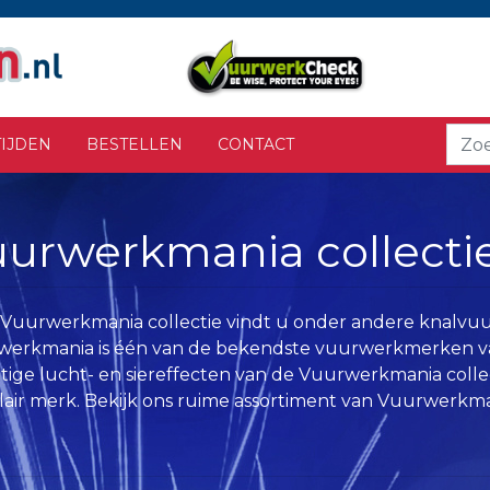
IJDEN
BESTELLEN
CONTACT
urwerkmania collecti
 Vuurwerkmania collectie vindt u onder andere knalvu
erkmania is één van de bekendste vuurwerkmerken va
tige lucht- en siereffecten van de Vuurwerkmania coll
air merk. Bekijk ons ruime assortiment van Vuurwerkma