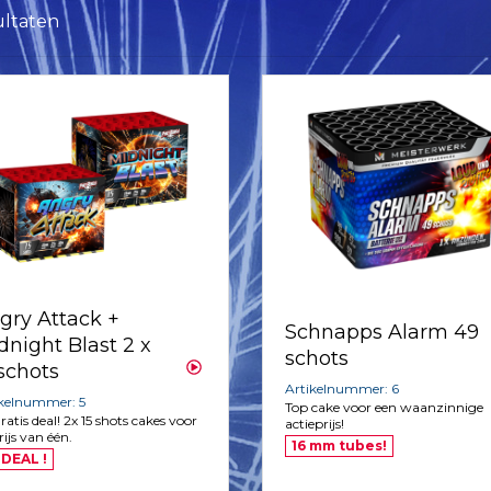
ultaten
gry Attack +
Schnapps Alarm 49
dnight Blast 2 x
schots
 schots
Artikelnummer: 6
ikelnummer: 5
Top cake voor een waanzinnige
gratis deal! 2x 15 shots cakes voor
actieprijs!
rijs van één.
16 mm tubes!
 DEAL !