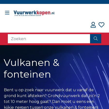
// oorzaak fout counter
Vulkanen &
fonteinen
Bent u op zoek naar vuurwerk dat u vanaf de
grond kunt afsteken? Grondvuurwerk dat zo’n 2
tot 10 meter hoog gaat? Dan moet u eens een
kijkje nemen tussen onze vulkanen & fonteinen!