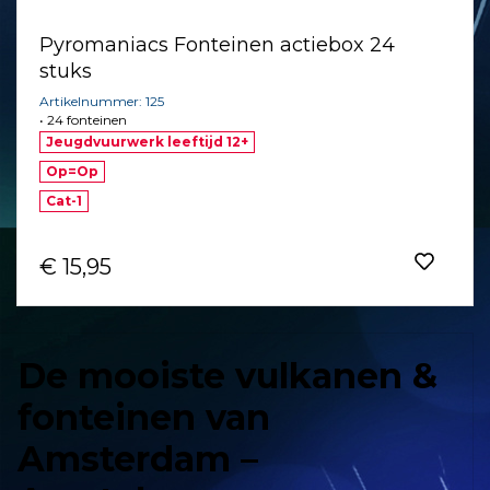
Pyromaniacs Fonteinen actiebox 24
stuks
Artikelnummer: 125
• 24 fonteinen
Jeugdvuurwerk leeftijd 12+
Op=Op
Cat-1
€ 15,95
De mooiste vulkanen &
fonteinen van
Amsterdam –