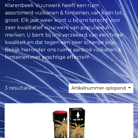
Klarenbeek Vuurwerk heeft een ruim
assortiment vulkanen & fonteinen, van klein tot
groot. Elk jaar weer kunt u bij ons terecht voor
zeer kwalitatief vuurwerk van populaire A-
merken. U bent bij ons verzekerd van een hoge
kwaliteit en dat tegen een zeer scherpe prijs.
Bekijk hieronder ons ruime aanbod vulkanen &
fonteinen met prachtige effecten!
3 resultaten
Artikelnummer oplopend