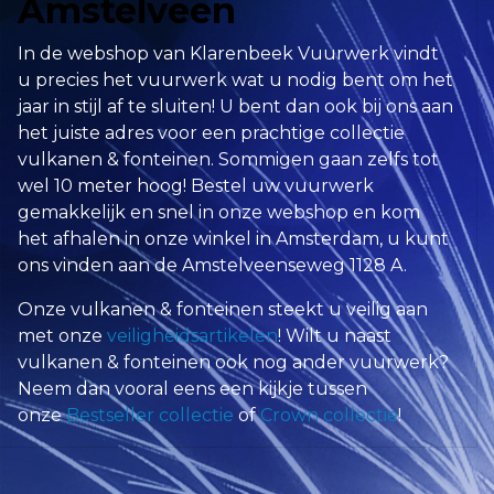
Amstelveen
In de webshop van Klarenbeek Vuurwerk vindt
u precies het vuurwerk wat u nodig bent om het
jaar in stijl af te sluiten! U bent dan ook bij ons aan
het juiste adres voor een prachtige collectie
vulkanen & fonteinen. Sommigen gaan zelfs tot
wel 10 meter hoog! Bestel uw vuurwerk
gemakkelijk en snel in onze webshop en kom
het afhalen in onze winkel in Amsterdam, u kunt
ons vinden aan de Amstelveenseweg 1128 A.
Onze vulkanen & fonteinen steekt u veilig aan
met onze
veiligheidsartikelen
! Wilt u naast
vulkanen & fonteinen ook nog ander vuurwerk?
Neem dan vooral eens een kijkje tussen
onze
Bestseller collectie
of
Crown collectie
!