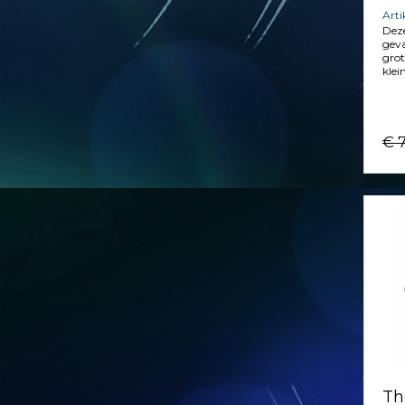
Art
Deze
geva
grot
klei
€ 
Th