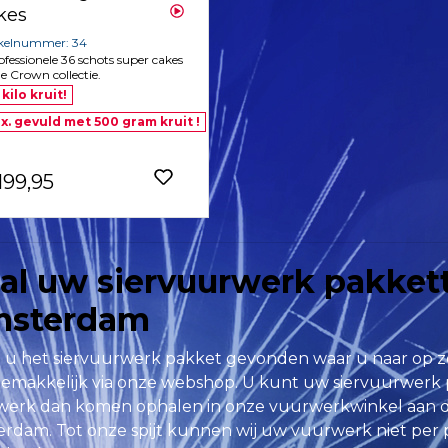
kes
ikelnummer: 34
ofessionele 36 schots super cakes
de Crown collectie.
 kilo kruit!
x. gevuld met 500 gram kruit !
199,95
al uw siervuurwerk pakkett
sterdam
 u het siervuurwerk pakket gevonden waar u naar op 
emakkelijk via onze webshop. U kunt uw siervuurwerk 
erk dan komen ophalen in onze vuurwerkwinkel aan d
rdam. Tot onze spijt kunnen wij uw vuurwerk niet per po