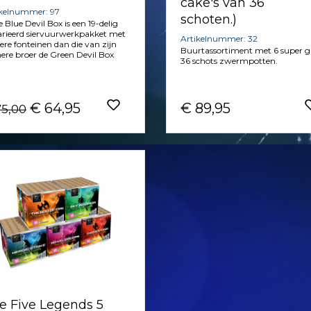
cake's van 36
ikelnummer: 97
schoten.)
 Blue Devil Box is een 19-delig
rieerd siervuurwerkpakket met
Artikelnummer: 32
ere fonteinen dan die van zijn
Buurtassortiment met 6 super 
nere broer de Green Devil Box
36 schots zwermpotten.
€ 64,95
€ 89,95
75,00
e Five Legends 5