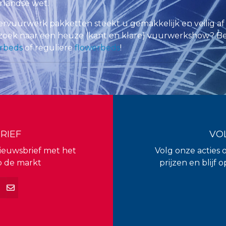
landse wet.
ervuurwerk pakketten steekt u gemakkelijk en veilig a
zoek naar een heuze (kant en klare) vuurwerkshow? Be
rbeds
of reguliere
flowerbeds
!
RIEF
VO
 nieuwsbrief met het
Volg onze acties 
p de markt
prijzen en blijf