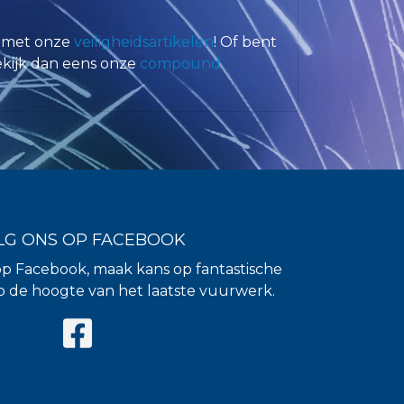
f met onze
veiligheidsartikelen
! Of bent
kijk dan eens onze
compound
LG ONS OP FACEBOOK
op Facebook, maak kans op fantastische
 op de hoogte van het laatste vuurwerk.