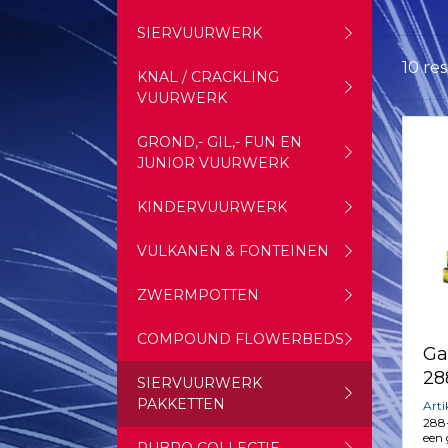
SIERVUURWERK
10 re
KNAL / CRACKLING
VUURWERK
GROND,- GIL,- FUN EN
JUNIOR VUURWERK
KINDERVUURWERK
VULKANEN & FONTEINEN
ZWERMPOTTEN
COMPOUND FLOWERBEDS
Ga
28
SIERVUURWERK
PAKKETTEN
Art
288
een 