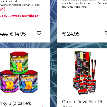
rwerk voor de
verschillende fonteinen en 5 mo
werkliefhebber vanaf 12 jaar.
glory handfakkels.
t-1
ugdvuurwerk leeftijd 12+
€ 14,95
€ 24,95
14,99
Green Devil Box 19
nky 3 (3 cake's