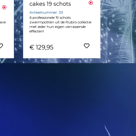
cakes 19 schots
Artikelnummer: 33
6 professionele 19 schots
gave
zwermpotten uit de Rubro collectie
met ieder hun eigen verrassende
effecten!
€ 129,95