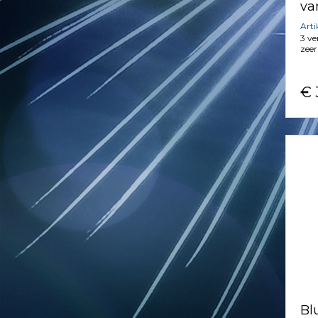
va
Art
3 ve
zeer
€ 
Bl