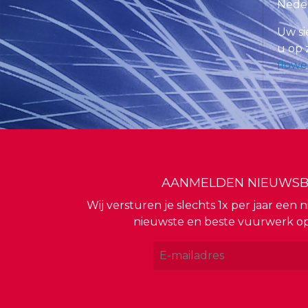
Neder
Uw si
u op 
flowe
AANMELDEN NIEUWSB
Wij versturen je slechts 1x per jaar een
nieuwste en beste vuurwerk o