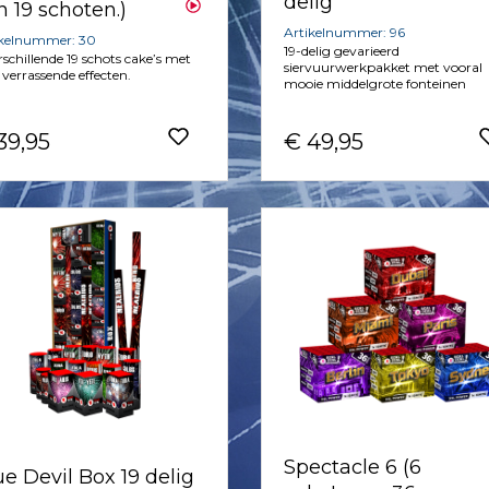
delig
n 19 schoten.)
Artikelnummer: 96
ikelnummer: 30
19-delig gevarieerd
rschillende 19 schots cake’s met
siervuurwerkpakket met vooral
 verrassende effecten.
mooie middelgrote fonteinen
39,95
€ 49,95
Spectacle 6 (6
ue Devil Box 19 delig