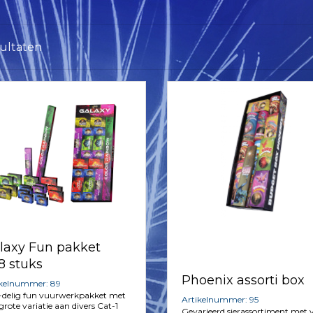
sultaten
laxy Fun pakket
8 stuks
Phoenix assorti box
ikelnummer: 89
-delig fun vuurwerkpakket met
Artikelnummer: 95
grote variatie aan divers Cat-1
Gevarieerd sierassortiment met v