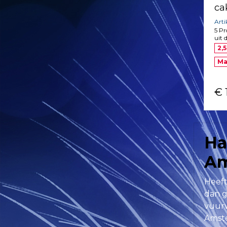
ca
Art
5 Pr
uit 
2,5
Ma
€ 
Ha
Am
Heeft
dan g
vuurw
Amste