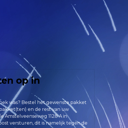
en op in
zoek was? Bestel het gewenste pakket
pakket(ten) en de rest van uw
e Amstelveenseweg 1128 A in
st versturen, dit is namelijk tegen de