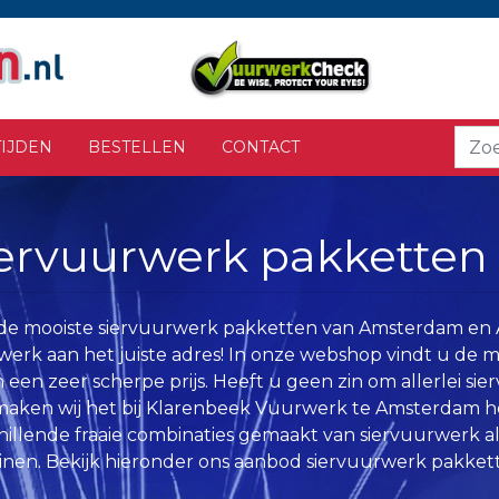
IJDEN
BESTELLEN
CONTACT
ervuurwerk pakketten
de mooiste siervuurwerk pakketten van Amsterdam en 
erk aan het juiste adres! In onze webshop vindt u de 
 een zeer scherpe prijs. Heeft u geen zin om allerlei sie
aken wij het bij Klarenbeek Vuurwerk te Amsterdam he
hillende fraaie combinaties gemaakt van siervuurwerk a
inen. Bekijk hieronder ons aanbod siervuurwerk pakkett