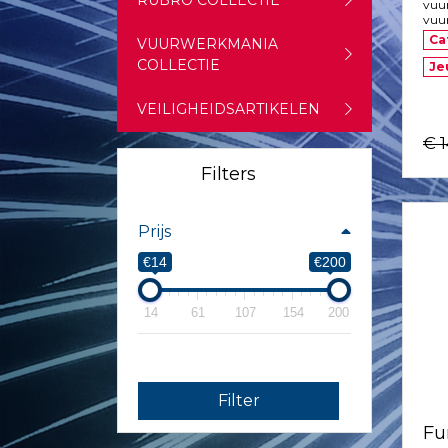
RUBRO COLLECTIE
vuu
vuur
Ca
VUURWERKMANIA
COLLECTIE
Je
VEILIGHEIDSARTIKELEN
€ 
Filters
Prijs
€14
€200
14
61
107
154
200
Filter
Fu