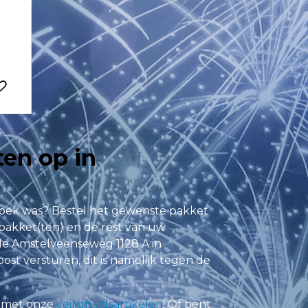
en op in
zoek was? Bestel het gewenste pakket
pakket(ten) en de rest van uw
e Amstelveenseweg 1128 A in
st versturen, dit is namelijk tegen de
f met onze
veiligheidsartikelen
! Of bent