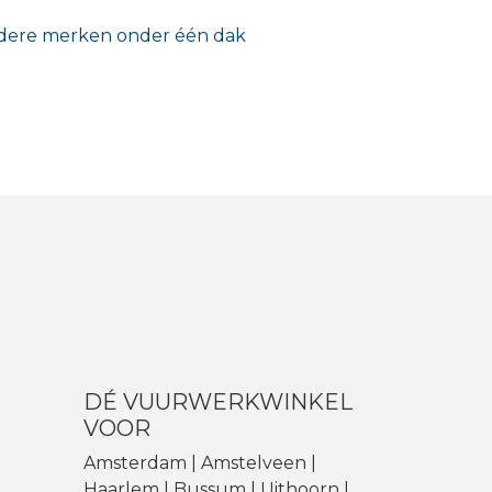
ere merken onder één dak
DÉ VUURWERKWINKEL
VOOR
Amsterdam | Amstelveen |
Haarlem | Bussum |
Uithoorn
|