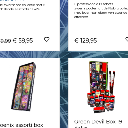
6 professionele 19 schots
e zwermpot collectie met 5
zwermpotten uit de Rubro collec
chillende 19 schots cake's.
met ieder hun eigen verrassende
effecten!
€ 59,95
€ 129,95
79,99
Green Devil Box 19
oenix assorti box