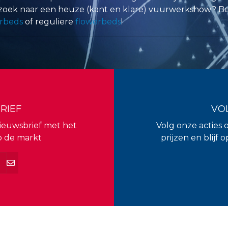
zoek naar een heuze (kant en klare) vuurwerkshow? Be
rbeds
of reguliere
flowerbeds
!
RIEF
VO
 nieuwsbrief met het
Volg onze acties 
p de markt
prijzen en blijf