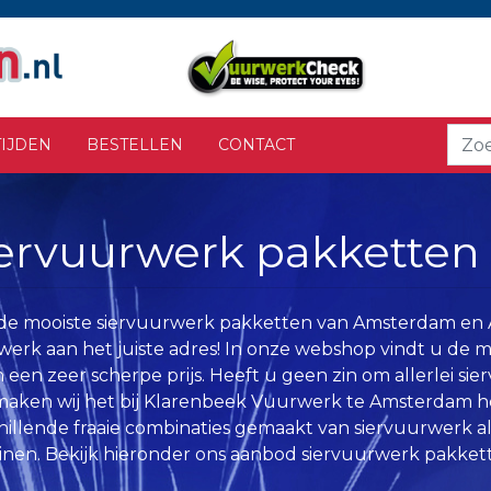
IJDEN
BESTELLEN
CONTACT
ervuurwerk pakketten
de mooiste siervuurwerk pakketten van Amsterdam en 
erk aan het juiste adres! In onze webshop vindt u de 
 een zeer scherpe prijs. Heeft u geen zin om allerlei sie
aken wij het bij Klarenbeek Vuurwerk te Amsterdam he
hillende fraaie combinaties gemaakt van siervuurwerk a
inen. Bekijk hieronder ons aanbod siervuurwerk pakkett