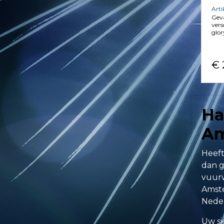
Art
Geva
vers
glor
€ 
Ha
Am
Heeft
dan g
vuurw
Amste
Neder
Uw si