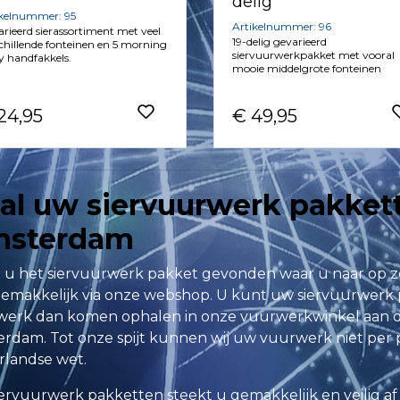
delig
ikelnummer: 95
Artikelnummer: 96
rieerd sierassortiment met veel
19-delig gevarieerd
chillende fonteinen en 5 morning
siervuurwerkpakket met vooral
y handfakkels.
mooie middelgrote fonteinen
24,95
€ 49,95
al uw siervuurwerk pakkett
sterdam
 u het siervuurwerk pakket gevonden waar u naar op 
emakkelijk via onze webshop. U kunt uw siervuurwerk 
erk dan komen ophalen in onze vuurwerkwinkel aan d
rdam. Tot onze spijt kunnen wij uw vuurwerk niet per po
landse wet.
ervuurwerk pakketten steekt u gemakkelijk en veilig a