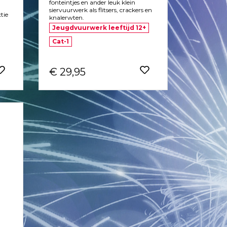
fonteintjes en ander leuk klein
siervuurwerk als flitsers, crackers en
tie
knalerwten.
Jeugdvuurwerk leeftijd 12+
Cat-1
€ 29,95