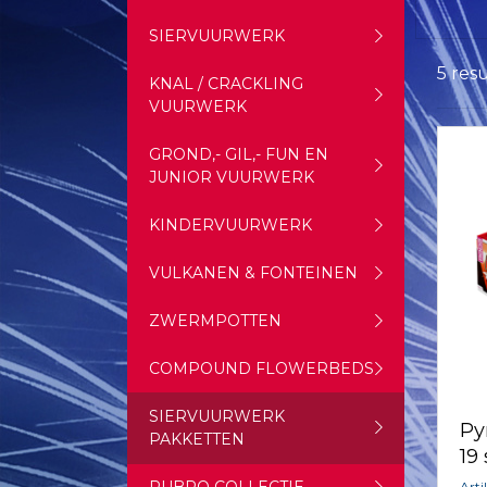
SIERVUURWERK
5 res
KNAL / CRACKLING
VUURWERK
GROND,- GIL,- FUN EN
JUNIOR VUURWERK
KINDERVUURWERK
VULKANEN & FONTEINEN
ZWERMPOTTEN
COMPOUND FLOWERBEDS
SIERVUURWERK
Py
PAKKETTEN
19
Art