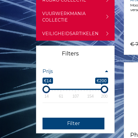
RUBRO COLLECTIE
Mooi
vers
VUURWERKMANIA
COLLECTIE
VEILIGHEIDSARTIKELEN
€ 
Filters
Prijs
€14
€200
14
61
107
154
200
Filter
Ph