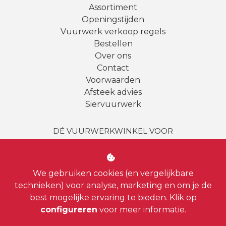
Assortiment
Openingstijden
Vuurwerk verkoop regels
Bestellen
Over ons
Contact
Voorwaarden
Afsteek advies
Siervuurwerk
DÉ VUURWERKWINKEL VOOR
Amsterdam | Amstelveen | Haarlem | Bussum |
Uithoorn
|
Badhoevedorp
| Almere | Loosdrecht |
Diemen
|
Weesp
| Hilversum |
Aalsmeer
|
Vinkeveen
We gebruiken cookies (en vergelijkbare
| Zandvoort |
Hoofddorp
| Zaandam
technieken) voor analyse, marketing en om je de
best mogelijke ervaring te bieden. Klik op
configureren
voor meer informatie.