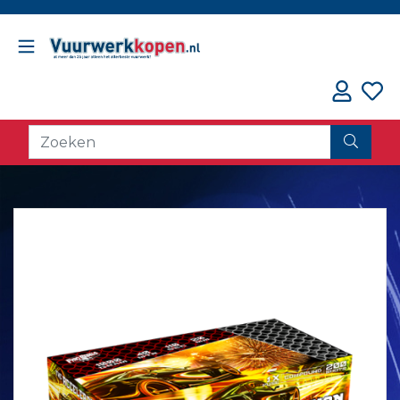
// oorzaak fout counter